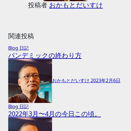
ョ
投稿者
おかもとだいすけ
ン
関連投稿
Blog
日記
パンデミックの終わり方
おかもとだいすけ
2023年2月6日
Blog
日記
2022年3月〜4月の今日この頃。