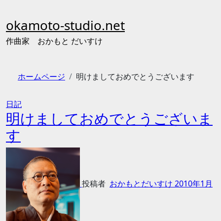
内
容
okamoto-studio.net
を
ス
作曲家 おかもと だいすけ
キ
ッ
プ
ホームページ
明けましておめでとうございます
日記
明けましておめでとうございま
す
投稿者
おかもとだいすけ
2010年1月