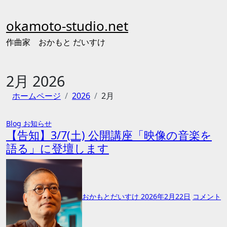
内
容
okamoto-studio.net
を
ス
作曲家 おかもと だいすけ
キ
ッ
2月 2026
プ
ホームページ
2026
2月
Blog
お知らせ
【告知】3/7(土) 公開講座「映像の音楽を
語る」に登壇します
おかもとだいすけ
2026年2月22日
コメント