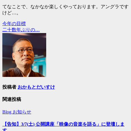
てなことで、なかなか楽しくやっております。アングラです
けど…。
今年の目標
投
二十数年ぶりの…
稿
ナ
ビ
ゲ
ー
シ
投稿者
おかもとだいすけ
ョ
ン
関連投稿
Blog
お知らせ
【告知】3/7(土) 公開講座「映像の音楽を語る」に登壇しま
す