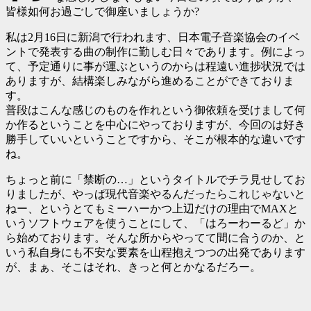
皆様如何お過ごしで御座いましょうか?
私は2月16日に新潟で行われます、日本電子音楽協会のイベ
ントで発表する曲の制作に勤しむ日々であります。例によっ
て、予定通りに事が運ぶというのからは程遠い進捗状況では
ありますが、結構楽しみながら進めることができておりま
す。
普段はこんな感じのものを作れという御依頼を受けまして何
か作るということを中心にやっておりますが、今回のは好き
勝手していいということですから、そこが根本的な違いです
ね。
ちょっと前に「禁断の…」というタイトルでチラ見せしてお
りましたが、やっぱ現代音楽やるんだったらこれじゃないと
ねー、というとてもミーハーかつ上辺だけの理由でMAXと
いうソフトウェアを使うことにして、「はろーわーるど」か
ら始めております。そんな所からやってて間に合うのか、と
いう私自身にも不安な要素を山程抱えつつの出発であります
が、まぁ、そこはそれ、きっと何とかなるだろー。