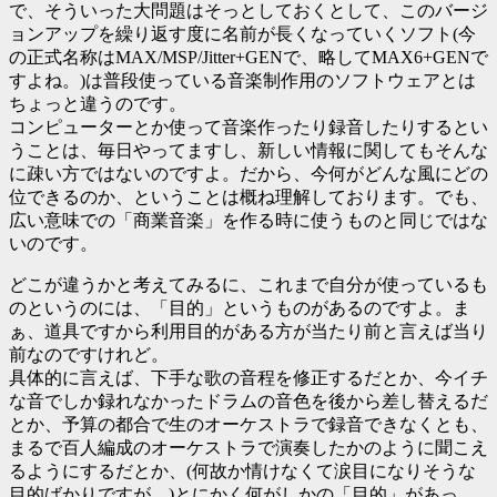
で、そういった大問題はそっとしておくとして、このバージ
ョンアップを繰り返す度に名前が長くなっていくソフト(今
の正式名称はMAX/MSP/Jitter+GENで、略してMAX6+GENで
すよね。)は普段使っている音楽制作用のソフトウェアとは
ちょっと違うのです。
コンピューターとか使って音楽作ったり録音したりするとい
うことは、毎日やってますし、新しい情報に関してもそんな
に疎い方ではないのですよ。だから、今何がどんな風にどの
位できるのか、ということは概ね理解しております。でも、
広い意味での「商業音楽」を作る時に使うものと同じではな
いのです。
どこが違うかと考えてみるに、これまで自分が使っているも
のというのには、「目的」というものがあるのですよ。ま
ぁ、道具ですから利用目的がある方が当たり前と言えば当り
前なのですけれど。
具体的に言えば、下手な歌の音程を修正するだとか、今イチ
な音でしか録れなかったドラムの音色を後から差し替えるだ
とか、予算の都合で生のオーケストラで録音できなくとも、
まるで百人編成のオーケストラで演奏したかのように聞こえ
るようにするだとか、(何故か情けなくて涙目になりそうな
目的ばかりですが…)とにかく何がしかの「目的」があっ