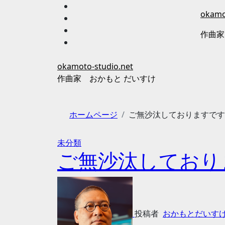
内
okamo
容
を
作曲家
ス
キ
ッ
okamoto-studio.net
プ
作曲家 おかもと だいすけ
ホームページ
ご無沙汰しておりますです
未分類
ご無沙汰しており
投稿者
おかもとだいす