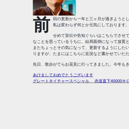
前
回の更新から一年と三ヶ月が過ぎようと
私は変わらず何とか元気にしております
せめて宣伝や告知ぐらいはこちらでさせ
なことを思っているうちに、結局面倒になって放置
またちょっとその気になって、更新するようにしたいと今
りますが、たまにはこちらに近況など書かせていた
先日、散歩がてらお花見に行ってきました。今年も
投
あけましておめでとうございます
グレートネイチャースペシャル 赤道直下40000キ
稿
ナ
ビ
ゲ