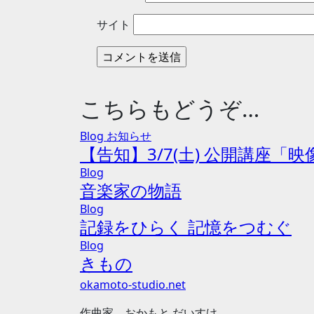
サイト
こちらもどうぞ…
Blog
お知らせ
【告知】3/7(土) 公開講座
Blog
音楽家の物語
Blog
記録をひらく 記憶をつむぐ
Blog
きもの
okamoto-studio.net
作曲家 おかもと だいすけ