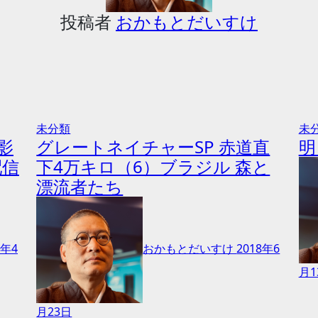
投稿者
おかもとだいすけ
未分類
未
影
グレートネイチャーSP 赤道直
明
配信
下4万キロ（6）ブラジル 森と
漂流者たち
9年4
おかもとだいすけ
2018年6
月1
月23日